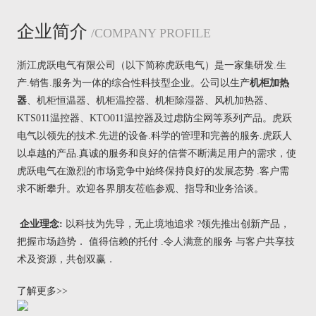
企业简介
/COMPANY PROFILE
浙江虎跃电气有限公司（以下简称虎跃电气）是一家集研发.生
产.销售.服务为一体的综合性科技型企业。公司以生产
机柜加热
器
、
机柜恒温器
、
机柜温控器
、
机柜除湿器
、
风机加热器
、
KTS011温控器
、
KTO011温控器
及过虑防尘网等系列产品。虎跃
电气以领先的技术.先进的设备.科学的管理和完善的服务.虎跃人
以卓越的产品.真诚的服务和良好的信誉不断满足用户的需求，使
虎跃电气在激烈的市场竞争中始终保持良好的发展态势 .客户需
求不断攀升。欢迎各界朋友莅临参观、指导和业务洽谈。
企业理念:
以科技为先导，无止境地追求 ?领先推出创新产品，
把握市场趋势． 值得信赖的托付 .令人满意的服务 与客户共享技
术及资源，共创双赢．
了解更多>>