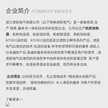
企业简介
/COMPANY PROFILE
浙江虎跃电气有限公司（以下简称虎跃电气）是一家集研发.生
产.销售.服务为一体的综合性科技型企业。公司以生产
机柜加热
器
、
机柜恒温器
、
机柜温控器
、
机柜除湿器
、
风机加热器
、
KTS011温控器
、
KTO011温控器
及过虑防尘网等系列产品。虎跃
电气以领先的技术.先进的设备.科学的管理和完善的服务.虎跃人
以卓越的产品.真诚的服务和良好的信誉不断满足用户的需求，使
虎跃电气在激烈的市场竞争中始终保持良好的发展态势 .客户需
求不断攀升。欢迎各界朋友莅临参观、指导和业务洽谈。
企业理念:
以科技为先导，无止境地追求 ?领先推出创新产品，
把握市场趋势． 值得信赖的托付 .令人满意的服务 与客户共享技
术及资源，共创双赢．
了解更多>>